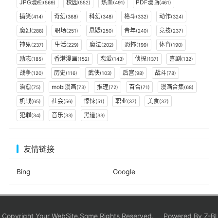
JPG漫画
校园
热血
PDF漫画
(569)
(552)
(491)
(461)
搞笑
奇幻
科幻
格斗
动作
(414)
(368)
(348)
(332)
(324)
魔幻
职场
悬疑
青年
竞技
(288)
(251)
(250)
(240)
(237)
神鬼
生活
魔法
恐怖
体育
(237)
(229)
(202)
(199)
(190)
励志
香港漫画
恋爱
侦探
喜剧
(185)
(152)
(143)
(137)
(132)
战争
历史
武侠
后宫
战斗
(120)
(116)
(103)
(98)
(78)
治愈
mobi漫画
推理
百合
漫画合集
(75)
(73)
(72)
(71)
(68)
机战
社会
惊悚
职业
美食
(65)
(56)
(51)
(37)
(37)
犯罪
音乐
黑道
(34)
(33)
(33)
友情链接
Bing
Google
Copyright Your WebSite.Some Rights Reserved.
Powered By
Z-Bl