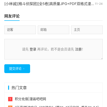
[小林诚][格斗侦探团][全5卷]高质量JPG+PDF双格式漫画下载
11-24
网友评论
请先
登录
再评论，若不是会员请先
注册
！
提交评论
热门文章
积分充值|漫画吧吧网