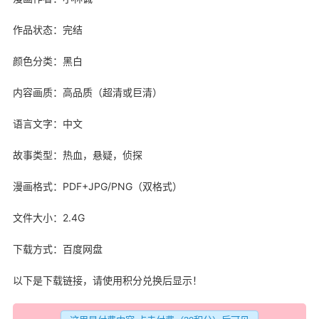
作品状态：完结
颜色分类：黑白
内容画质：高品质（超清或巨清）
语言文字：中文
故事
类型：
热血
，
悬疑
，侦探
漫画格式：
PDF
+JPG/PNG（双格式）
文件大小：2.4G
下载方式：百度网盘
以下是下载链接，请使用积分兑换后显示！