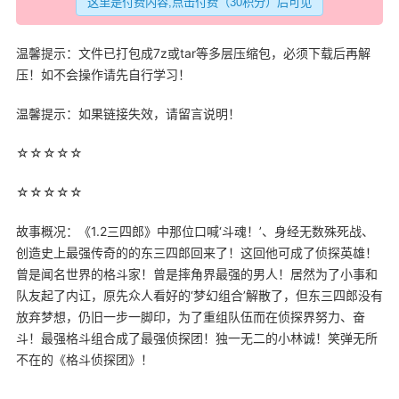
温馨提示：文件已打包成7z或tar等多层压缩包，必须下载后再解
压！如不会操作请先自行学习！
温馨提示：如果链接失效，请留言说明！
☆☆☆☆☆
☆☆☆☆☆
故事概况：《1.2三四郎》中那位口喊‘斗魂！’、身经无数殊死战、
创造史上最强传奇的的东三四郎回来了！这回他可成了侦探英雄！
曾是闻名世界的格斗家！曾是摔角界最强的男人！居然为了小事和
队友起了内讧，原先众人看好的‘梦幻组合’解散了，但东三四郎没有
放弃梦想，仍旧一步一脚印，为了重组队伍而在侦探界努力、奋
斗！最强格斗组合成了最强侦探团！独一无二的小林诚！笑弹无所
不在的《格斗侦探团》！