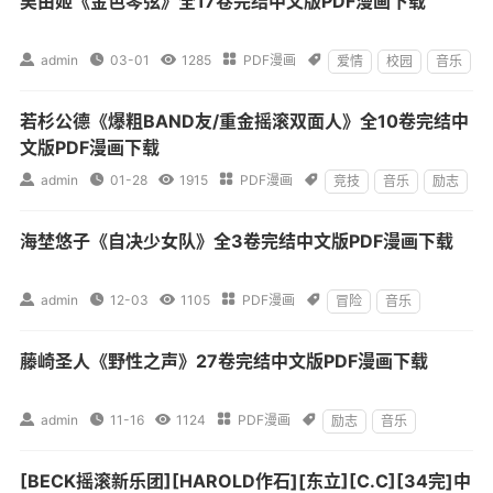
吴由姬《金色琴弦》全17卷完结中文版PDF漫画下载

admin

03-01

1285

PDF漫画

爱情
校园
音乐
若杉公德《爆粗BAND友/重金摇滚双面人》全10卷完结中
文版PDF漫画下载

admin

01-28

1915

PDF漫画

竞技
音乐
励志
海埜悠子《自决少女队》全3卷完结中文版PDF漫画下载

admin

12-03

1105

PDF漫画

冒险
音乐
藤崎圣人《野性之声》27卷完结中文版PDF漫画下载

admin

11-16

1124

PDF漫画

励志
音乐
[BECK摇滚新乐团][HAROLD作石][东立][C.C][34完]中