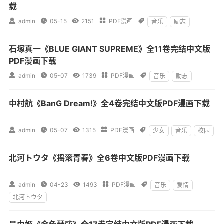
载

admin

05-15

2151

PDF漫画

音乐
励志
石塚真一《BLUE GIANT SUPREME》全11卷完结中文版
PDF漫画下载

admin

05-07

1739

PDF漫画

音乐
励志
中村航《BanG Dream!》全4卷完结中文版PDF漫画下载

admin

05-07

1315

PDF漫画

少女
音乐
校园
北河トウタ《摇滚青春》全6卷中文版PDF漫画下载

admin

04-23

1493

PDF漫画

音乐
爱情
北河トウタ