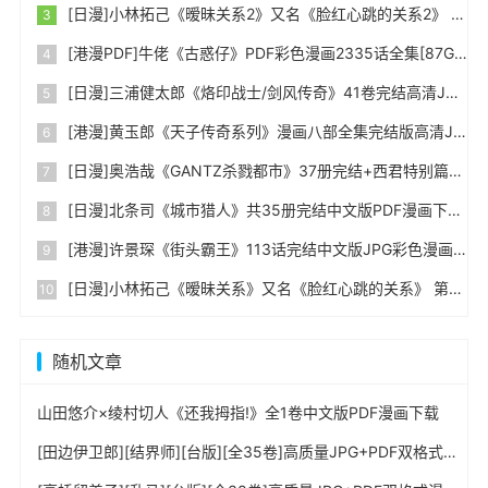
[日漫]小林拓己《暧昧关系2》又名《脸红心跳的关系2》 第01-06卷完中文PDF+mobi漫画下载
[港漫PDF]牛佬《古惑仔》PDF彩色漫画2335话全集[87G超大]百度网盘下载
[日漫]三浦健太郎《烙印战士/剑风传奇》41卷完结高清JPG漫画下载
[港漫]黄玉郎《天子传奇系列》漫画八部全集完结版高清JPG漫画百度网盘下载
[日漫]奥浩哉《GANTZ杀戮都市》37册完结+西君特别篇中文版PDF漫画百度网盘下载
[日漫]北条司《城市猎人》共35册完结中文版PDF漫画下载
[港漫]许景琛《街头霸王》113话完结中文版JPG彩色漫画下载
[日漫]小林拓己《暧昧关系》又名《脸红心跳的关系》 第01-06卷完中文PDF+mobi漫画下载
随机文章
山田悠介×绫村切人《还我拇指!》全1卷中文版PDF漫画下载
[田边伊卫郎][结界师][台版][全35卷]高质量JPG+PDF双格式漫画下载