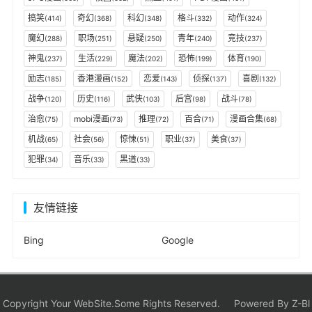
搞笑
奇幻
科幻
格斗
动作
(414)
(368)
(348)
(332)
(324)
魔幻
职场
悬疑
青年
竞技
(288)
(251)
(250)
(240)
(237)
神鬼
生活
魔法
恐怖
体育
(237)
(229)
(202)
(199)
(190)
励志
香港漫画
恋爱
侦探
喜剧
(185)
(152)
(143)
(137)
(132)
战争
历史
武侠
后宫
战斗
(120)
(116)
(103)
(98)
(78)
治愈
mobi漫画
推理
百合
漫画合集
(75)
(73)
(72)
(71)
(68)
机战
社会
惊悚
职业
美食
(65)
(56)
(51)
(37)
(37)
犯罪
音乐
黑道
(34)
(33)
(33)
友情链接
Bing
Google
Copyright Your WebSite.Some Rights Reserved.
Powered By
Z-Bl