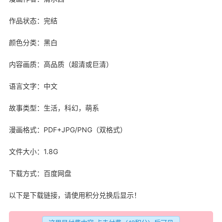
作品状态：完结
颜色分类：黑白
内容画质：高品质（超清或巨清）
语言文字：中文
故事
类型：
生活
，
科幻
，
萌系
漫画格式：
PDF
+JPG/PNG（双格式）
文件大小：1.8G
下载方式：百度网盘
以下是下载链接，请使用积分兑换后显示！