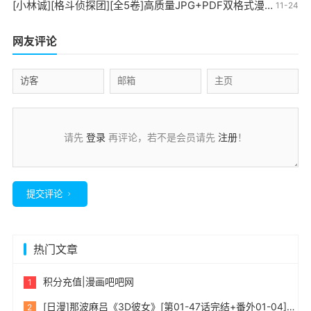
[小林诚][格斗侦探团][全5卷]高质量JPG+PDF双格式漫画下载
11-24
网友评论
请先
登录
再评论，若不是会员请先
注册
！
提交评论
热门文章
积分充值|漫画吧吧网
[日漫]那波麻吕《3D彼女》[第01-47话完结+番外01-04]中文版PDF+mobi双格式漫画百度网盘下载