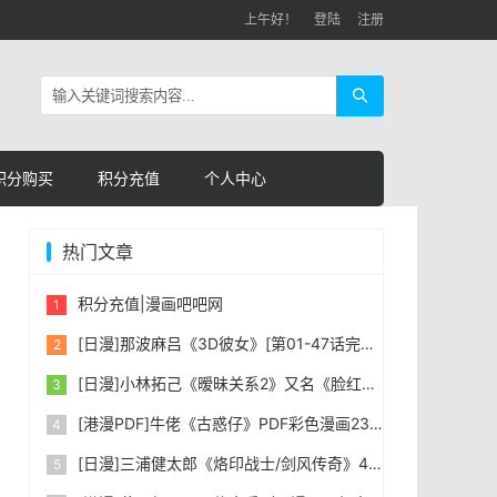
上午好！
登陆
注册
积分购买
积分充值
个人中心
热门文章
积分充值|漫画吧吧网
[日漫]那波麻吕《3D彼女》[第01-47话完结+番外01-04]中文版PDF+mobi双格式漫画百度网盘下载
[日漫]小林拓己《暧昧关系2》又名《脸红心跳的关系2》 第01-06卷完中文PDF+mobi漫画下载
[港漫PDF]牛佬《古惑仔》PDF彩色漫画2335话全集[87G超大]百度网盘下载
[日漫]三浦健太郎《烙印战士/剑风传奇》41卷完结高清JPG漫画下载