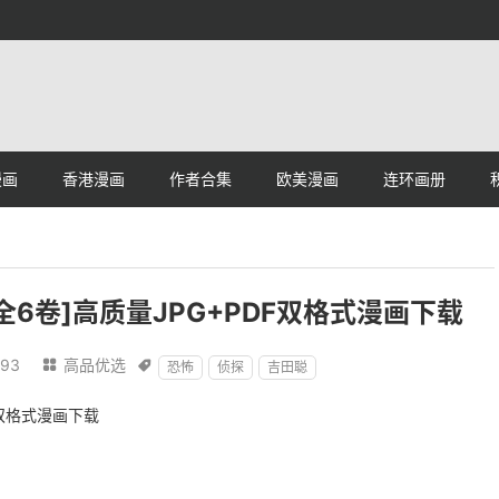
漫画
香港漫画
作者合集
欧美漫画
连环画册
][全6卷]高质量JPG+PDF双格式漫画下载
793
高品优选


恐怖
侦探
吉田聪