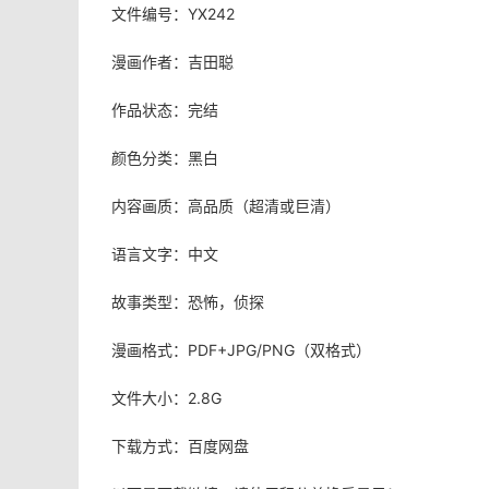
文件编号：YX242
漫画作者：
吉田聪
作品状态：完结
颜色分类：黑白
内容画质：高品质（超清或巨清）
语言文字：中文
故事
类型：
恐怖
，
侦探
漫画格式：
PDF
+JPG/PNG（双格式）
文件大小：2.8G
下载方式：百度网盘