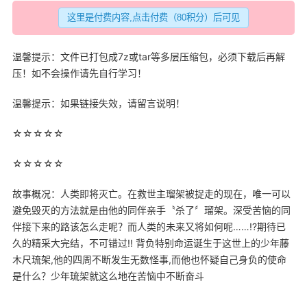
温馨提示：文件已打包成7z或tar等多层压缩包，必须下载后再解
压！如不会操作请先自行学习！
温馨提示：如果链接失效，请留言说明！
☆☆☆☆☆
☆☆☆☆☆
故事概况：人类即将灭亡。在救世主瑠架被捉走的现在，唯一可以
避免毁灭的方法就是由他的同伴亲手〝杀了〞瑠架。深受苦恼的同
伴接下来的路该怎么走呢？而人类的
未来
又将如何呢……!?期待已
久的精采大完结，不可错过!! 背负特别命运诞生于这世上的
少年
藤
木尺琉架,他的四周不断发生无数怪事,而他也怀疑自己身负的使命
是什么？少年琉架就这么地在苦恼中不断奋斗