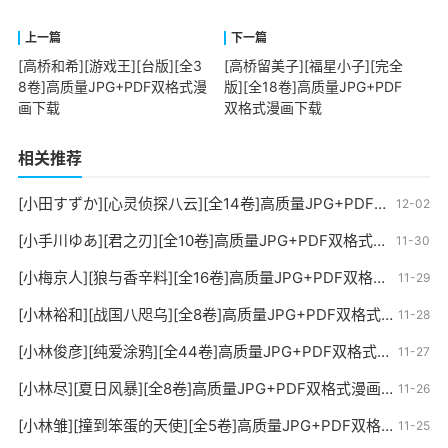
[高桥和希][游戏王][台版][全3
[高桥留美子][福星小子][完全
8卷]高质量JPG+PDF双格式漫
版][全18卷]高质量JPG+PDF
画下载
双格式漫画下载
相关推荐
[小田すずか][心灵侦探八云][全14卷]高质量JPG+PDF双格式漫画下载
12-02
[小手川ゆあ][君之刃][全10卷]高质量JPG+PDF双格式漫画下载
11-30
[小梅京人][狼与香辛料][全16卷]高质量JPG+PDF双格式漫画下载
11-29
[小林裕和][战国八咫乌][全8卷]高质量JPG+PDF双格式漫画下载
11-28
[小林俊彦][纯爱涂鸦][全44卷]高质量JPG+PDF双格式漫画下载
11-27
[小林尽][夏日风暴][全8卷]高质量JPG+PDF双格式漫画下载
11-26
[小林雏][撞到笨蛋的天使][全5卷]高质量JPG+PDF双格式漫画下载
11-25