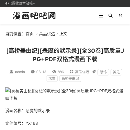
记得收藏本站哦~

当前位置：
首页
高品优选
正文


[高桥美由纪][恶魔的默示录][全30卷]高质量J
PG+PDF双格式漫画下载

admin

08-13

886

高品优选

恐怖
神鬼
末世
高桥美由纪
漫画
名称：
恶魔
的默示录
文件编号：YX168