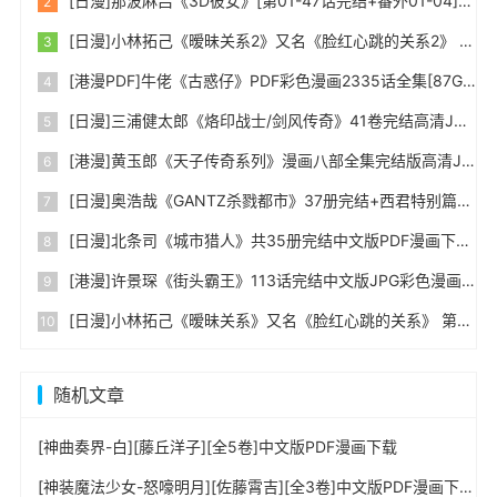
[日漫]那波麻吕《3D彼女》[第01-47话完结+番外01-04]中文版PDF+mobi双格式漫画百度网盘下载
[日漫]小林拓己《暧昧关系2》又名《脸红心跳的关系2》 第01-06卷完中文PDF+mobi漫画下载
[港漫PDF]牛佬《古惑仔》PDF彩色漫画2335话全集[87G超大]百度网盘下载
[日漫]三浦健太郎《烙印战士/剑风传奇》41卷完结高清JPG漫画下载
[港漫]黄玉郎《天子传奇系列》漫画八部全集完结版高清JPG漫画百度网盘下载
[日漫]奥浩哉《GANTZ杀戮都市》37册完结+西君特别篇中文版PDF漫画百度网盘下载
[日漫]北条司《城市猎人》共35册完结中文版PDF漫画下载
[港漫]许景琛《街头霸王》113话完结中文版JPG彩色漫画下载
[日漫]小林拓己《暧昧关系》又名《脸红心跳的关系》 第01-06卷完中文PDF+mobi漫画下载
随机文章
[神曲奏界-白][藤丘洋子][全5卷]中文版PDF漫画下载
[神装魔法少女-怒嚎明月][佐藤霄吉][全3卷]中文版PDF漫画下载