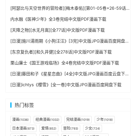
[阿瑟比与天空世界的冒险者][梅木泰佑][第01-05卷+26-59话完]中文版PDF漫画下载
内水融《医神少年》全3卷完结中文版PDF漫画下载
[天降之物][水无月嵩][全77话]中文版PDF漫画下载
[日漫]施川湯雨期《小狗汪汪》[3完]中文版JPG漫画百度网盘下载
[东京复仇者][和久井健][全278话]中文版PDF漫画下载
栗山廉士《国王游戏临场》全4卷完结中文版PDF漫画下载
[日漫]藤田和子《星星恋曲》[4全]中文版JPG漫画百度云盘下载
[日漫]ichtys《櫻雪》[全一卷]中文版JPG漫画百度网盘下载
热门标签
漫画
经典漫画
完结漫画
少年
(1036)
(1032)
(1019)
(1018)
日本漫画
爱情
冒险
少女
(873)
(852)
(793)
(724)