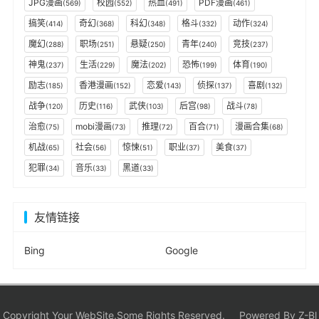
JPG漫画
校园
热血
PDF漫画
(569)
(552)
(491)
(461)
搞笑
奇幻
科幻
格斗
动作
(414)
(368)
(348)
(332)
(324)
魔幻
职场
悬疑
青年
竞技
(288)
(251)
(250)
(240)
(237)
神鬼
生活
魔法
恐怖
体育
(237)
(229)
(202)
(199)
(190)
励志
香港漫画
恋爱
侦探
喜剧
(185)
(152)
(143)
(137)
(132)
战争
历史
武侠
后宫
战斗
(120)
(116)
(103)
(98)
(78)
治愈
mobi漫画
推理
百合
漫画合集
(75)
(73)
(72)
(71)
(68)
机战
社会
惊悚
职业
美食
(65)
(56)
(51)
(37)
(37)
犯罪
音乐
黑道
(34)
(33)
(33)
友情链接
Bing
Google
Copyright Your WebSite.Some Rights Reserved.
Powered By
Z-Bl