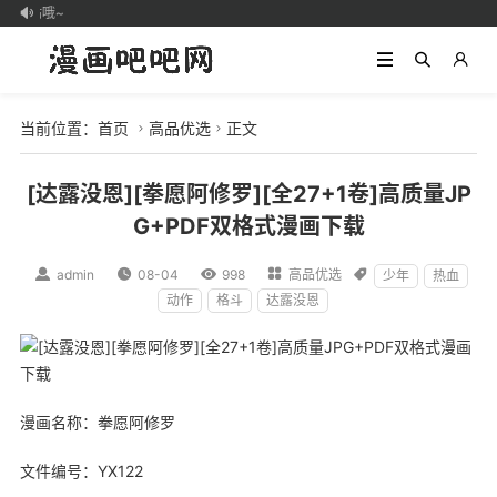
藏本站哦~

当前位置：
首页
高品优选
正文


[达露没恩][拳愿阿修罗][全27+1卷]高质量JP
G+PDF双格式漫画下载

admin

08-04

998

高品优选

少年
热血
动作
格斗
达露没恩
漫画
名称：拳愿阿修罗
文件编号：YX122