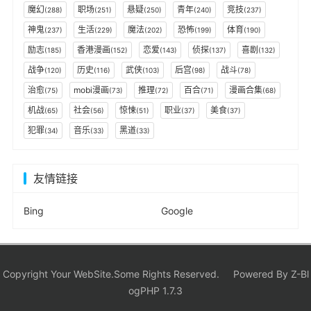
魔幻
职场
悬疑
青年
竞技
(288)
(251)
(250)
(240)
(237)
神鬼
生活
魔法
恐怖
体育
(237)
(229)
(202)
(199)
(190)
励志
香港漫画
恋爱
侦探
喜剧
(185)
(152)
(143)
(137)
(132)
战争
历史
武侠
后宫
战斗
(120)
(116)
(103)
(98)
(78)
治愈
mobi漫画
推理
百合
漫画合集
(75)
(73)
(72)
(71)
(68)
机战
社会
惊悚
职业
美食
(65)
(56)
(51)
(37)
(37)
犯罪
音乐
黑道
(34)
(33)
(33)
友情链接
Bing
Google
Copyright Your WebSite.Some Rights Reserved.
Powered By
Z-Bl
ogPHP 1.7.3