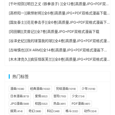
[千叶彻弥][明日之丈 (铁拳浪子) ][全12卷]高质量JPG+PDF双格式漫画下载
[高桥阳一][飙悍射将][全6卷]高质量JPG+PDF双格式漫画下载
[国友泰士][花花拳击手][全6卷]高质量JPG+PDF双格式漫画下载
[冈田鲷][灵兽记][全7卷]高质量JPG+PDF双格式漫画下载
[谷泽史纪][我的球藻我的球][全4卷]高质量JPG+PDF双格式漫画下载
[古味慎也][EX-ARM][全14卷]高质量JPG+PDF双格式漫画下载
[木木津克久][疯狂怪医芙兰][全8卷]高质量JPG+PDF双格式漫画下载
热门标签
漫画
经典漫画
完结漫画
少年
(1036)
(1032)
(1019)
(1018)
日本漫画
爱情
冒险
少女
(873)
(852)
(793)
(724)
JPG漫画
校园
热血
PDF漫画
(569)
(552)
(491)
(461)
搞笑
奇幻
科幻
格斗
动作
(414)
(368)
(348)
(332)
(324)