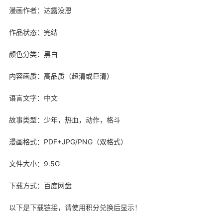
漫画作者：
达露没恩
作品状态：完结
颜色分类：黑白
内容画质：高品质（超清或巨清）
语言文字：中文
故事
类型：
少年
，
热血
，
动作
，
格斗
漫画格式：
PDF
+JPG/PNG（双格式）
文件大小：9.5G
下载方式：百度网盘
以下是下载链接，请使用积分兑换后显示！