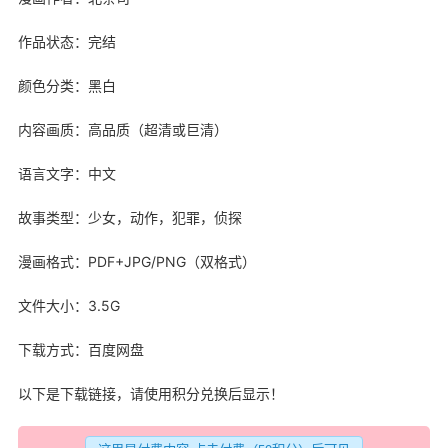
作品状态：完结
颜色分类：黑白
内容画质：高品质（超清或巨清）
语言文字：中文
故事
类型：
少女
，动作，犯罪，
侦探
漫画格式：
PDF
+JPG/PNG（双格式）
文件大小：3.5G
下载方式：百度网盘
以下是下载链接，请使用积分兑换后显示！