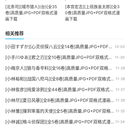
[北条司][城市猎人](台)[全35
[本宫宏志][上班族金太郎][全3
卷]高质量JPG+PDF双格式漫
0卷]高质量JPG+PDF双格式漫
画下载
画下载
相关推荐
[小田すずか][心灵侦探八云][全14卷]高质量JPG+PDF双格式漫画下载
12-02
[小手川ゆあ][君之刃][全10卷]高质量JPG+PDF双格式漫画下载
11-30
[小梅京人][狼与香辛料][全16卷]高质量JPG+PDF双格式漫画下载
11-29
[小林裕和][战国八咫乌][全8卷]高质量JPG+PDF双格式漫画下载
11-28
[小林俊彦][纯爱涂鸦][全44卷]高质量JPG+PDF双格式漫画下载
11-27
[小林尽][夏日风暴][全8卷]高质量JPG+PDF双格式漫画下载
11-26
[小林雏][撞到笨蛋的天使][全5卷]高质量JPG+PDF双格式漫画下载
11-25
[小林诚][格斗侦探团][全5卷]高质量JPG+PDF双格式漫画下载
11-24