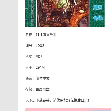
名称：封神演义
故事
编号：L002
格式：
PDF
大小：291M
语言：简体中文
存储：百度网盘
以下是下载链接，请使用积分兑换后显示！