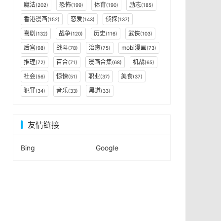
魔法
恐怖
体育
励志
(202)
(199)
(190)
(185)
香港漫画
恋爱
侦探
(152)
(143)
(137)
喜剧
战争
历史
武侠
(132)
(120)
(116)
(103)
后宫
战斗
治愈
mobi漫画
(98)
(78)
(75)
(73)
推理
百合
漫画合集
机战
(72)
(71)
(68)
(65)
社会
惊悚
职业
美食
(56)
(51)
(37)
(37)
犯罪
音乐
黑道
(34)
(33)
(33)
友情链接
Bing
Google