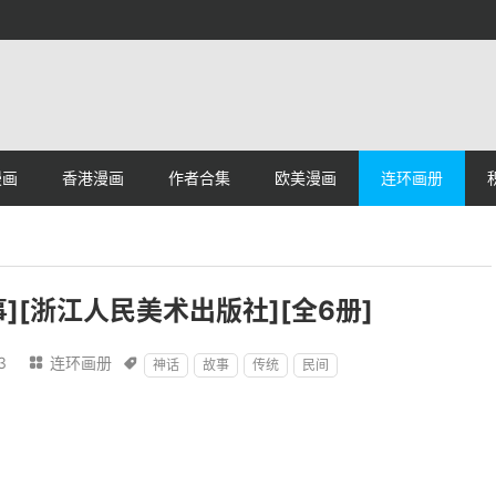
漫画
香港漫画
作者合集
欧美漫画
连环画册
][浙江人民美术出版社][全6册]
3
连环画册


神话
故事
传统
民间