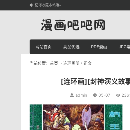
记得收藏本站哦~

网站首页
高品优选
PDF漫画
JPG
当前位置：
首页
连环画册
正文


[连环画][封神演义故事
admin
05-07
236


