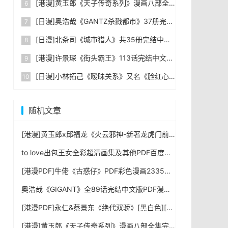
[港漫]黄玉郎《天子传奇系列》漫画八部全集完结版高清JPG漫画百度网盘下载
[日漫]奥浩哉《GANTZ杀戮都市》37册完结+西君特别篇中文版PDF漫画百度网盘下载
[日漫]北条司《城市猎人》共35册完结中文版PDF漫画下载
[港漫]许景琛《街头霸王》113话完结中文版JPG彩色漫画下载
[日漫]小林拓己《暧昧关系》又名《脸红心跳的关系》 第01-06卷完中文PDF+mobi漫画下载
随机文章
[港漫]黄玉郎x邱福龙《火云邪神-新著龙虎门前传》16完结中文版JPG彩色漫画下载
to love出包王女全彩超清画集及其他PDF百度网盘下载
[港漫PDF]牛佬《古惑仔》PDF彩色漫画2335话全集[87G超大]百度网盘下载
奥浩哉《GIGANT》全89话完结中文版PDF漫画下载
[港漫PDF]永仁&蔡景东《绝代双骄》[黑白色][第二部390回完]百度网盘下载
[港漫]黄玉郎《天子传奇系列》漫画八部全集完结版高清JPG漫画百度网盘下载