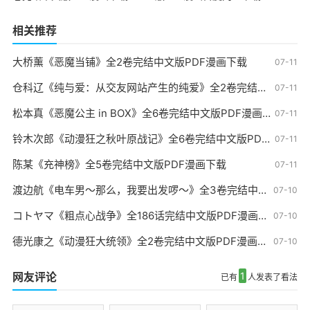
相关推荐
大桥薰《恶魔当铺》全2卷完结中文版PDF漫画下载
07-11
仓科辽《纯与爱：从交友网站产生的纯爱》全2卷完结中文版PDF漫画下载
07-11
松本真《恶魔公主 in BOX》全6卷完结中文版PDF漫画下载
07-11
铃木次郎《动漫狂之秋叶原战记》全6卷完结中文版PDF漫画下载
07-11
陈某《充神榜》全5卷完结中文版PDF漫画下载
07-11
渡边航《电车男～那么，我要出发啰～》全3卷完结中文版PDF漫画下载
07-10
コトヤマ《粗点心战争》全186话完结中文版PDF漫画下载
07-10
德光康之《动漫狂大统领》全2卷完结中文版PDF漫画下载
07-10
网友评论
1
已有
人发表了看法