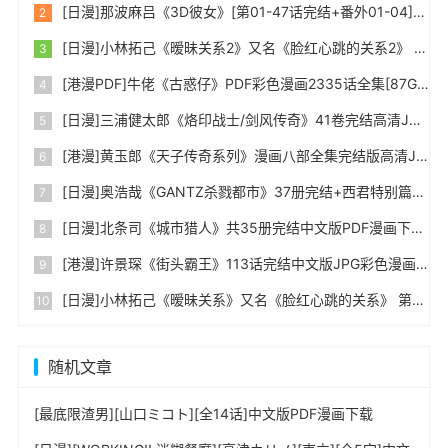
[日漫]那波麻吕《3D彼女》[第01-47话完结+番外01-04]中文版PDF+mobi双格式漫画百度网盘下载
[日漫]小林拓己《暧昧关系2》又名《脸红心跳的关系2》 第01-06卷完中文PDF+mobi漫画下载
[港漫PDF]牛佬《古惑仔》PDF彩色漫画2335话全集[87G超大]百度网盘下载
[日漫]三浦健太郎《烙印战士/剑风传奇》41卷完结高清JPG漫画下载
[港漫]黄玉郎《天子传奇系列》漫画八部全集完结版高清JPG漫画百度网盘下载
[日漫]奥浩哉《GANTZ杀戮都市》37册完结+西君特别篇中文版PDF漫画百度网盘下载
[日漫]北条司《城市猎人》共35册完结中文版PDF漫画下载
[港漫]许景琛《街头霸王》113话完结中文版JPG彩色漫画下载
[日漫]小林拓己《暧昧关系》又名《脸红心跳的关系》 第01-06卷完中文PDF+mobi漫画下载
随机文章
[最底限渣男][山口ミコト][全14话]中文版PDF漫画下载