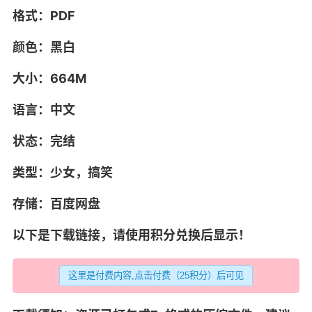
格式：PDF
颜色：黑白
大小：664M
语言：中文
状态：完结
类型：
少女
，
搞笑
存储：百度网盘
以下是下载链接，请使用积分兑换后显示！