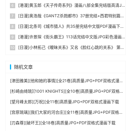
[港漫]黄玉郎《天子传奇系列》漫画八部全集完结版高清JPG漫画百度网盘下载
[日漫]奥浩哉《GANTZ杀戮都市》37册完结+西君特别篇中文版PDF漫画百度网盘下载
[日漫]北条司《城市猎人》共35册完结中文版PDF漫画下载
[港漫]许景琛《街头霸王》113话完结中文版JPG彩色漫画下载
[日漫]小林拓己《暧昧关系》又名《脸红心跳的关系》 第01-06卷完中文PDF+mobi漫画下载
随机文章
[津田雅美][他和她的事情][全21卷]高质量JPG+PDF双格式漫画下载
[杉崎由绮琉][1001 KNIGHTS][全10卷]高质量JPG+PDF双格式漫画下载
[望月峰太郎][万祝][全11卷]高质量JPG+PDF双格式漫画下载
[宫原琉璃][我们大家的河合庄][全11卷]高质量JPG+PDF双格式漫画下载
[刃森尊][破坏王][全18卷]高质量JPG+PDF双格式漫画下载