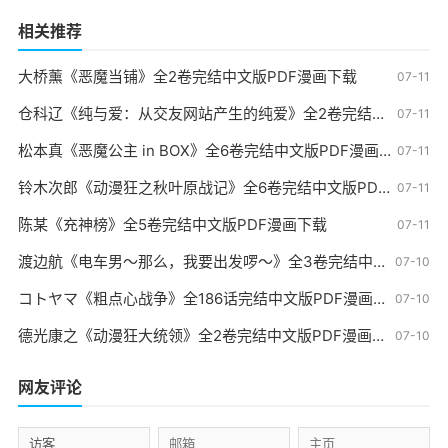
相关推荐
大桥薰《恶魔当铺》全2卷完结中文版PDF漫画下载
07-11
仓科辽《纯与爱：从交友网站产生的纯爱》全2卷完结中文版PDF漫画下载
07-11
松本真《恶魔公主 in BOX》全6卷完结中文版PDF漫画下载
07-11
铃木次郎《动漫狂之秋叶原战记》全6卷完结中文版PDF漫画下载
07-11
陈某《充神榜》全5卷完结中文版PDF漫画下载
07-11
渡边航《电车男～那么，我要出发啰～》全3卷完结中文版PDF漫画下载
07-10
コトヤマ《粗点心战争》全186话完结中文版PDF漫画下载
07-10
德光康之《动漫狂大统领》全2卷完结中文版PDF漫画下载
07-10
网友评论