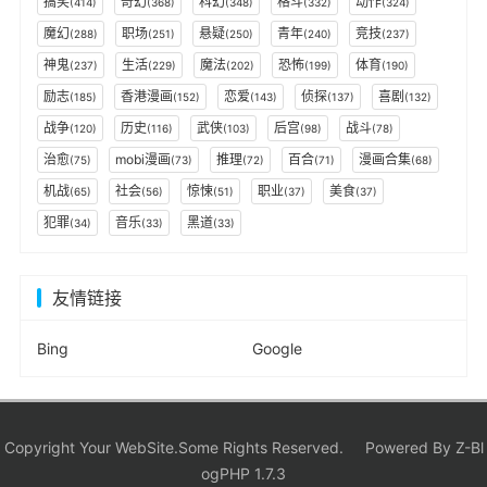
搞笑
奇幻
科幻
格斗
动作
(414)
(368)
(348)
(332)
(324)
魔幻
职场
悬疑
青年
竞技
(288)
(251)
(250)
(240)
(237)
神鬼
生活
魔法
恐怖
体育
(237)
(229)
(202)
(199)
(190)
励志
香港漫画
恋爱
侦探
喜剧
(185)
(152)
(143)
(137)
(132)
战争
历史
武侠
后宫
战斗
(120)
(116)
(103)
(98)
(78)
治愈
mobi漫画
推理
百合
漫画合集
(75)
(73)
(72)
(71)
(68)
机战
社会
惊悚
职业
美食
(65)
(56)
(51)
(37)
(37)
犯罪
音乐
黑道
(34)
(33)
(33)
友情链接
Bing
Google
Copyright Your WebSite.Some Rights Reserved.
Powered By
Z-Bl
ogPHP 1.7.3