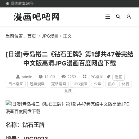
记得收藏本站哦~

当前位置：
首页
JPG漫画
正文


[日漫]寺岛裕二《钻石王牌》第1部共47卷完结
中文版高清JPG漫画百度网盘下载

admin

12-03

2253

JPG漫画

漫画
日本漫画
经典漫画
完结漫画
JPG漫画
少年
热血
体育
竞技
名称：钻石王牌
编号：JPG0023