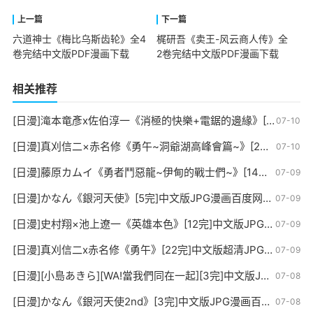
六道神士《梅比乌斯齿轮》全4
梶研吾《卖王-风云商人传》全
卷完结中文版PDF漫画下载
2卷完结中文版PDF漫画下载
相关推荐
[日漫]滝本竜彥x佐伯淳一《消極的快樂+電鋸的邊緣》[2完]中文版JPG漫画下载
07-10
[日漫]真刈信二×赤名修《勇午~洞爺湖高峰會篇~》[2完]中文版JPG漫画百度网盘下载
07-10
[日漫]藤原カムイ《勇者鬥惡龍~伊甸的戰士們~》[14完]中文版JPG漫画百度网盘下载
07-09
[日漫]かなん《銀河天使》[5完]中文版JPG漫画百度网盘下载
07-09
[日漫]史村翔×池上遼一《英雄本色》[12完]中文版JPG漫画百度网盘下载
07-09
[日漫]真刈信二x赤名修《勇午》[22完]中文版超清JPG漫画百度网盘下载
07-09
[日漫][小島あきら][WA!當我們同在一起][3完]中文版JPG漫画百度网盘下载
07-08
[日漫]かなん《銀河天使2nd》[3完]中文版JPG漫画百度云盘下载
07-08