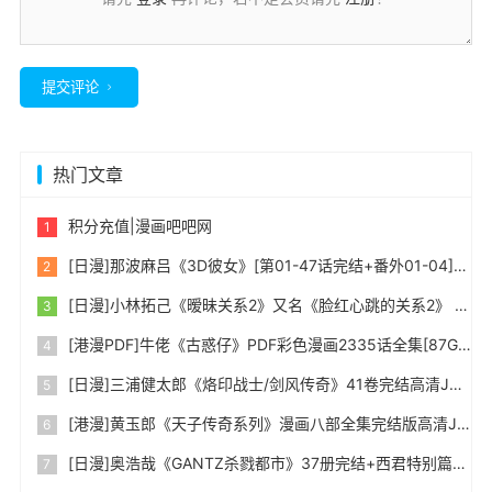
提交评论
热门文章
积分充值|漫画吧吧网
[日漫]那波麻吕《3D彼女》[第01-47话完结+番外01-04]中文版PDF+mobi双格式漫画百度网盘下载
[日漫]小林拓己《暧昧关系2》又名《脸红心跳的关系2》 第01-06卷完中文PDF+mobi漫画下载
[港漫PDF]牛佬《古惑仔》PDF彩色漫画2335话全集[87G超大]百度网盘下载
[日漫]三浦健太郎《烙印战士/剑风传奇》41卷完结高清JPG漫画下载
[港漫]黄玉郎《天子传奇系列》漫画八部全集完结版高清JPG漫画百度网盘下载
[日漫]奥浩哉《GANTZ杀戮都市》37册完结+西君特别篇中文版PDF漫画百度网盘下载