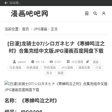
得收藏本站哦~

当前位置：
首页
JPG漫画
正文


[日漫]龙骑士07/シロガネヒナ《寒蝉鸣泣之
时》合集完结中文版JPG漫画百度网盘下载

admin

05-14

3107

JPG漫画

漫画
日本漫画
经典漫画
完结漫画
JPG漫画
漫画合集
少女
百合
悬疑
名称：《寒蝉鸣泣之时》