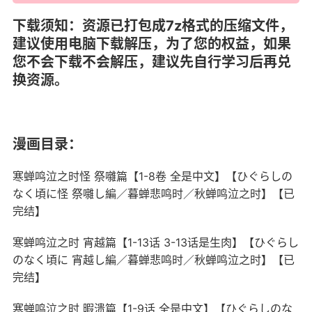
下载须知：资源已打包成7z格式的压缩文件，
建议使用电脑下载解压，为了您的权益，如果
您不会下载不会解压，建议先自行学习后再兑
换资源。
漫画
目录：
寒蝉鸣泣之时怪 祭囃篇【1-8卷 全是中文】【ひぐらしの
なく頃に怪 祭囃し編／暮蝉悲鸣时／秋蝉鸣泣之时】【已
完结】
寒蝉鸣泣之时 宵越篇【1-13话 3-13话是生肉】【ひぐらし
のなく頃に 宵越し編／暮蝉悲鸣时／秋蝉鸣泣之时】【已
完结】
寒蝉鸣泣之时 暇溃篇【1-9话 全是中文】【ひぐらしのな