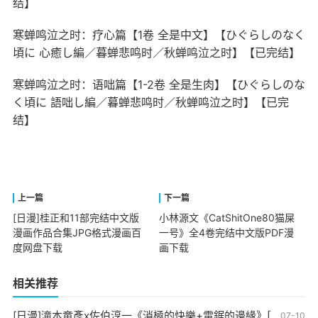
结】
寒蝉鸣泣之时：疗心篇【1卷 全是中文】【ひぐらしのなく
頃に 心癒し編／暮蝉悲鸣时／秋蝉鸣泣之时】【已完结】
寒蝉鸣泣之时：语咄篇【1-2卷 全是生肉】【ひぐらしのな
く頃に 語咄し編／暮蝉悲鸣时／秋蝉鸣泣之时】【已完
结】
[日漫]桂正和11部完结中文版
小林源文《CatShitOne80猫屎
漫画作品合集JPG格式漫画百
一号》全4卷完结中文版PDF漫
度网盘下载
画下载
相关推荐
[日漫]滝本竜彥x佐伯淳一《消極的快樂+電鋸的邊緣》[2完]中文版JPG漫画下载
07-10