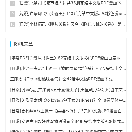
[日漫]北条司《城市猎人》共35册完结中文版PDF漫画下载
[港漫]许景琛《街头霸王》113话完结中文版JPG彩色漫画下载
[日漫]小林拓己《暧昧关系》又名《脸红心跳的关系》 第01-06卷完中文PDF+mobi漫画下载
随机文章
[港漫PDF]许景琛《蝎王》52完结中文版彩色PDF漫画百度网盘下载
[日漫]小池一夫×池上遼一《淚眼煞星/哭泣杀神》7卷完结中文版JPG漫画百度云盘下载
三郎太《Citrus柑橘味香气》全42话中文版PDF漫画下载
[日漫][小雪兒][井澤滿×五十嵐優美子][玉皇朝][C.C][5完]中文版JPG漫画百度网盘下载
[日漫]矢吹健太朗《to love出包王女Darkness》全18卷简体中文版超清全彩色PDF漫画百度网盘下载
[日漫]史村翔×池上遼一《英雄本色》[12完]中文版JPG漫画百度网盘下载
[日漫]安达充 H2/好逑双物语漫画全34册完结中文版PDF格式漫画百度云下载 - 漫画吧吧
[港漫PDF]许景琛《街头霸王》【113完】彩色漫画百度网盘下载