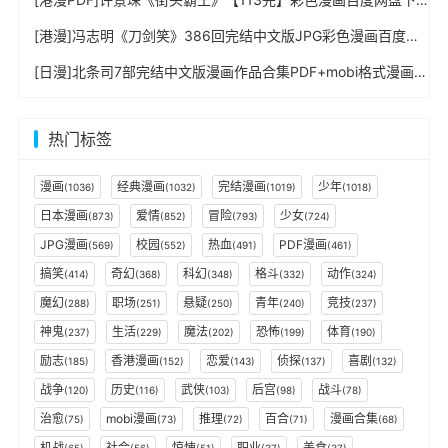
[港漫]冯志明《刀剑笑》386回完结中文版JPG彩色漫画百度网盘下载
[日漫]北条司7部完结中文版漫画作品合集PDF+mobi格式漫画下载
热门标签
漫画
经典漫画
完结漫画
少年
(1036)
(1032)
(1019)
(1018)
日本漫画
爱情
冒险
少女
(873)
(852)
(793)
(724)
JPG漫画
校园
热血
PDF漫画
(569)
(552)
(491)
(461)
搞笑
奇幻
科幻
格斗
动作
(414)
(368)
(348)
(332)
(324)
魔幻
职场
悬疑
青年
竞技
(288)
(251)
(250)
(240)
(237)
神鬼
生活
魔法
恐怖
体育
(237)
(229)
(202)
(199)
(190)
励志
香港漫画
恋爱
侦探
喜剧
(185)
(152)
(143)
(137)
(132)
战争
历史
武侠
后宫
战斗
(120)
(116)
(103)
(98)
(78)
治愈
mobi漫画
推理
百合
漫画合集
(75)
(73)
(72)
(71)
(68)
机战
社会
惊悚
职业
美食