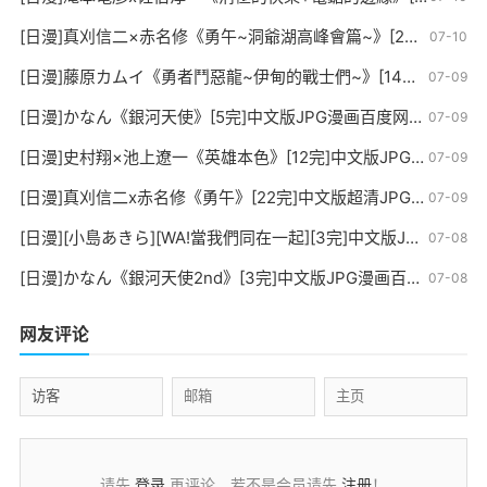
[日漫]真刈信二×赤名修《勇午~洞爺湖高峰會篇~》[2完]中文版JPG漫画百度网盘下载
07-10
[日漫]藤原カムイ《勇者鬥惡龍~伊甸的戰士們~》[14完]中文版JPG漫画百度网盘下载
07-09
[日漫]かなん《銀河天使》[5完]中文版JPG漫画百度网盘下载
07-09
[日漫]史村翔×池上遼一《英雄本色》[12完]中文版JPG漫画百度网盘下载
07-09
[日漫]真刈信二x赤名修《勇午》[22完]中文版超清JPG漫画百度网盘下载
07-09
[日漫][小島あきら][WA!當我們同在一起][3完]中文版JPG漫画百度网盘下载
07-08
[日漫]かなん《銀河天使2nd》[3完]中文版JPG漫画百度云盘下载
07-08
网友评论
请先
登录
再评论，若不是会员请先
注册
！